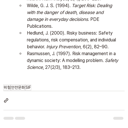
Wilde, G. J. S. (1994). 
Target Risk: Dealing 
with the danger of death, disease and 
damage in everyday decisions
. PDE 
Publications.
Hedlund, J. (2000). Risky business: Safety 
regulations, risk compensation, and individual 
behavior. 
Injury Prevention
, 6(2), 82–90.
Rasmussen, J. (1997). Risk management in a 
dynamic society: A modelling problem. 
Safety 
Science
, 27(2/3), 183–213.
위험
안전문화
SIF