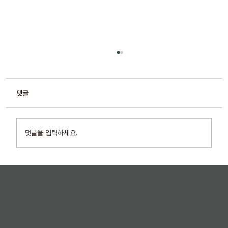
댓글
댓글을 입력하세요.
“말해봤자 안 바뀌니까요” – 침묵하는 현장을 바
꾸는 방법