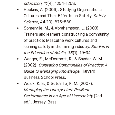
education
, 
11
(4), 1254-1268.
Hopkins, A. (2006). Studying Organisational 
Cultures and Their Effects on Safety. 
Safety 
Science
, 44(10), 875–889.
Somerville, M., & Abrahamsson, L. (2003). 
Trainers and learners constructing a community 
of practice: Masculine work cultures and 
learning safety in the mining industry. 
Studies in 
the Education of Adults
, 
35
(1), 19-34.
Wenger, E., McDermott, R., & Snyder, W. M. 
(2002). 
Cultivating Communities of Practice: A 
Guide to Managing Knowledge
. Harvard 
Business School Press.
Weick, K. E., & Sutcliffe, K. M. (2007). 
Managing the Unexpected: Resilient 
Performance in an Age of Uncertainty
 (2nd 
ed.). Jossey-Bass.