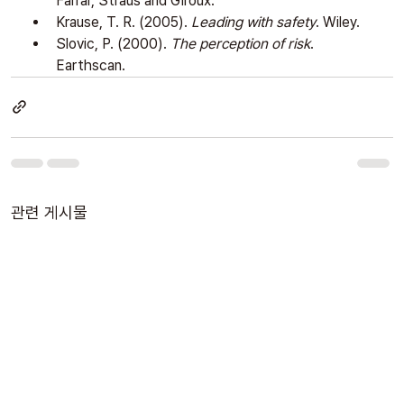
Farrar, Straus and Giroux.
Krause, T. R. (2005). 
Leading with safety
. Wiley.
Slovic, P. (2000). 
The perception of risk
. 
Earthscan.
관련 게시물