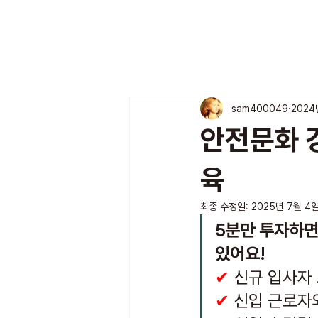
sam400049
2024
안전문화 강
육
최종 수정일:
2025년 7월 4
5분만 투자하면
있어요!
✔
 신규 입사자
✔
 신입 근로자